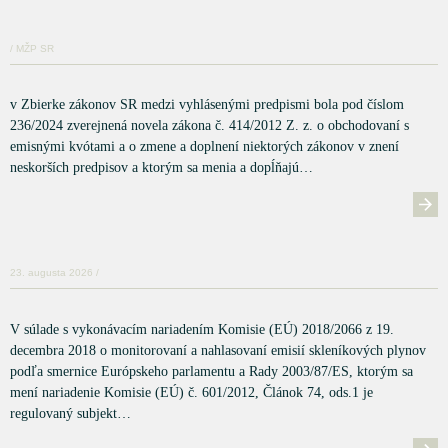
/ MŽP SR
v Zbierke zákonov SR medzi vyhlásenými predpismi bola pod číslom
236/2024 zverejnená novela zákona č. 414/2012 Z. z. o obchodovaní s
emisnými kvótami a o zmene a doplnení niektorých zákonov v znení
neskorších predpisov a ktorým sa menia a dopĺňajú…
23. augusta 2026 /
V súlade s vykonávacím nariadením Komisie (EÚ) 2018/2066 z 19.
decembra 2018 o monitorovaní a nahlasovaní emisií skleníkových plynov
podľa smernice Európskeho parlamentu a Rady 2003/87/ES, ktorým sa
mení nariadenie Komisie (EÚ) č. 601/2012, Článok 74, ods.1 je
regulovaný subjekt…