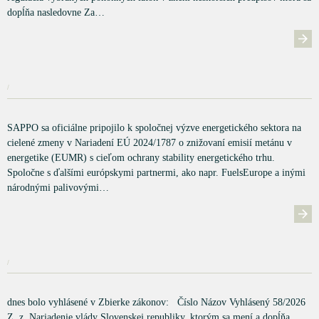
dopĺňa nasledovne Za…
/
SAPPO sa oficiálne pripojilo k spoločnej výzve energetického sektora na
cielené zmeny v Nariadení EÚ 2024/1787 o znižovaní emisií metánu v
energetike (EUMR) s cieľom ochrany stability energetického trhu.
Spoločne s ďalšími európskymi partnermi, ako napr. FuelsEurope a inými
národnými palivovými…
/
dnes bolo vyhlásené v Zbierke zákonov: Číslo Názov Vyhlásený 58/2026
Z. z. Nariadenie vlády Slovenskej republiky, ktorým sa mení a dopĺňa