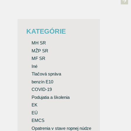
KATEGÓRIE
MH SR
MŽP SR
MF SR
Iné
Tlačová správa
benzín E10
COVID-19
Podujatia a školenia
EK
EÚ
EMCS
Opatrenia v stave ropnej núdze