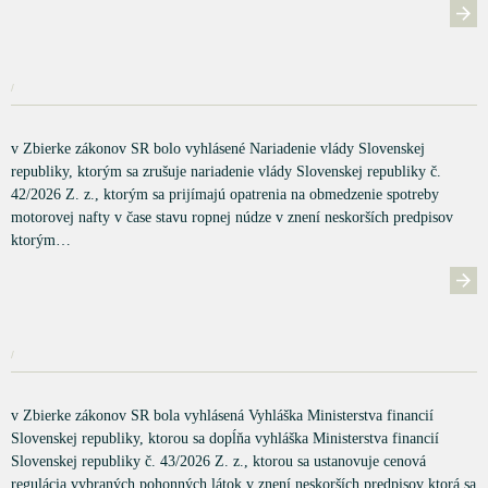
/
v Zbierke zákonov SR bolo vyhlásené Nariadenie vlády Slovenskej
republiky, ktorým sa zrušuje nariadenie vlády Slovenskej republiky č.
42/2026 Z. z., ktorým sa prijímajú opatrenia na obmedzenie spotreby
motorovej nafty v čase stavu ropnej núdze v znení neskorších predpisov
ktorým…
/
v Zbierke zákonov SR bola vyhlásená Vyhláška Ministerstva financií
Slovenskej republiky, ktorou sa dopĺňa vyhláška Ministerstva financií
Slovenskej republiky č. 43/2026 Z. z., ktorou sa ustanovuje cenová
regulácia vybraných pohonných látok v znení neskorších predpisov ktorá sa