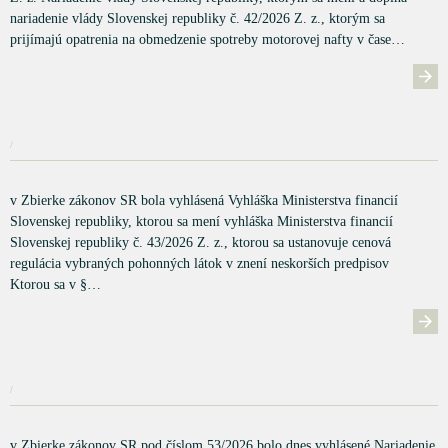
nariadenie vlády Slovenskej republiky č. 42/2026 Z. z., ktorým sa
prijímajú opatrenia na obmedzenie spotreby motorovej nafty v čase…
/
v Zbierke zákonov SR bola vyhlásená Vyhláška Ministerstva financií
Slovenskej republiky, ktorou sa mení vyhláška Ministerstva financií
Slovenskej republiky č. 43/2026 Z. z., ktorou sa ustanovuje cenová
regulácia vybraných pohonných látok v znení neskorších predpisov
Ktorou sa v §…
/
v Zbierke zákonov SR pod číslom 53/2026 bolo dnes vyhlásené Nariadenie