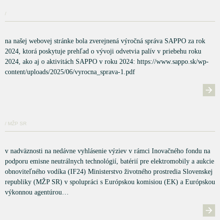
/
na našej webovej stránke bola zverejnená výročná správa SAPPO za rok
2024, ktorá poskytuje prehľad o vývoji odvetvia palív v priebehu roku
2024, ako aj o aktivitách SAPPO v roku 2024: https://www.sappo.sk/wp-
content/uploads/2025/06/vyrocna_sprava-1.pdf
/ MŽP SR
v nadväznosti na nedávne vyhlásenie výziev v rámci Inovačného fondu na
podporu emisne neutrálnych technológií, batérií pre elektromobily a aukcie
obnoviteľného vodíka (IF24) Ministerstvo životného prostredia Slovenskej
republiky (MŽP SR) v spolupráci s Európskou komisiou (EK) a Európskou
výkonnou agentúrou…