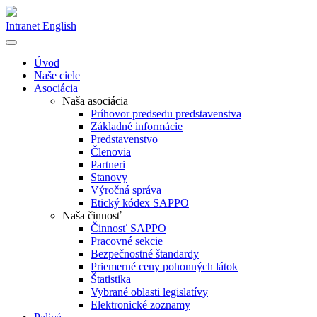
Intranet
English
Úvod
Naše ciele
Asociácia
Naša asociácia
Príhovor predsedu predstavenstva
Základné informácie
Predstavenstvo
Členovia
Partneri
Stanovy
Výročná správa
Etický kódex SAPPO
Naša činnosť
Činnosť SAPPO
Pracovné sekcie
Bezpečnostné štandardy
Priemerné ceny pohonných látok
Štatistika
Vybrané oblasti legislatívy
Elektronické zoznamy