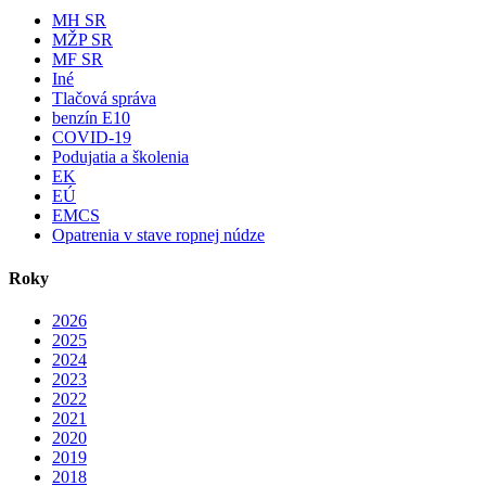
MH SR
MŽP SR
MF SR
Iné
Tlačová správa
benzín E10
COVID-19
Podujatia a školenia
EK
EÚ
EMCS
Opatrenia v stave ropnej núdze
Roky
2026
2025
2024
2023
2022
2021
2020
2019
2018