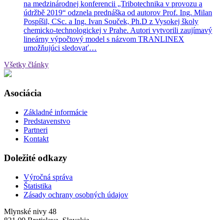
na medzinárodnej konferencii „Tribotechnika v provozu a
údržbě 2019“ odznela prednáška od autorov Prof. Ing. Milan
Pospíšil, CSc. a Ing. Ivan Souček, Ph.D z Vysokej školy
chemicko-technologickej v Prahe. Autori vytvorili zaujímavý
lineárny výpočtový model s názvom TRANLINEX
umožňujúci sledovať…
Všetky články
Asociácia
Základné informácie
Predstavenstvo
Partneri
Kontakt
Doležité odkazy
Výročná správa
Štatistika
Zásady ochrany osobných údajov
Mlynské nivy 48