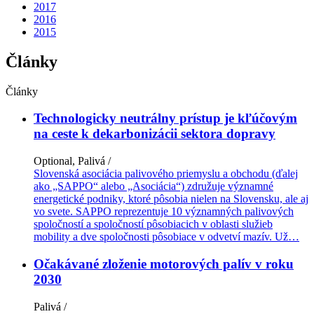
2017
2016
2015
Články
Články
Technologicky neutrálny prístup je kľúčovým
na ceste k dekarbonizácii sektora dopravy
Optional, Palivá /
Slovenská asociácia palivového priemyslu a obchodu (ďalej
ako „SAPPO“ alebo „Asociácia“) združuje významné
energetické podniky, ktoré pôsobia nielen na Slovensku, ale aj
vo svete. SAPPO reprezentuje 10 významných palivových
spoločností a spoločností pôsobiacich v oblasti služieb
mobility a dve spoločnosti pôsobiace v odvetví mazív. Už…
Očakávané zloženie motorových palív v roku
2030
Palivá /